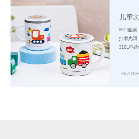
儿童3
杯口圆润
打磨光滑
316L不
VIEW MO