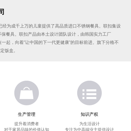
司
k)品牌已经为成千上万的儿童提供了高品质进口不锈钢餐具。联扣集设
环保餐具。联扣产品由本土设计团队设计，由韩国实力工厂
在一起，向着"让中国的下一代更健康"的目标前进。旗下分格不
指定饭盒。
生产管理
知识产权
提升着消费者
为生活设计
对于家居品味的价值认知
专注为中高端业主提供设计